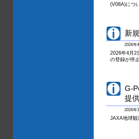
(V08A)
新
2026
2026年4
の登録が停
G-
提
2026
JAXA地球