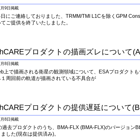
年7月9日掲載
4日にご連絡しておりました、TRMM/TMI L1Cを除くGPM Constellat
いてご提供を終了いたしました。
rthCAREプロダクトの描画ズレについて(A
年7月8日掲載
alのweb上で描画される衛星の観測領域について、ESAプロダク
み１周回前の軌道が描画されている不具合が
rthCAREプロダクトの提供遅延について(BM
年7月8日掲載
REの過去プロダクトのうち、BMA-FLX (BMA-FLX)のバージ
ました(現在は提供済み)。