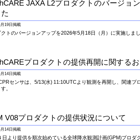
rthCARE JAXA L2プロダクトのバー
した
年5月19日掲載
クトのバージョンアップを2026年5月18日（月）に実施しま
rthCAREプロダクトの提供再開に関する
年5月14日掲載
RE/CPRセンサは、5/13(水) 11:10UTCより観測を再開し、
ます。
M V08プロダクトの提供状況について
年5月14日掲載
月４日より提供を順次始めている全球降水観測計画(GPM)プロ