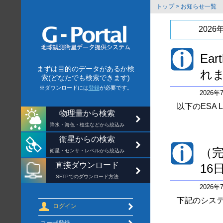
トップ
>
お知らせ一覧
2026
Ea
まずは目的のデータがあるか検
れ
索(どなたでも検索できます)
※ダウンロードには
登録
が必要です。
2026
以下のESA
物理量から検索
降水・海色・植生などから絞込み
衛星からの検索
（完
衛星・センサ・レベルから絞込み
直接ダウンロード
16
SFTPでのダウンロード方法
2026
下記のシステ
ログイン