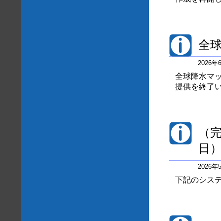
全球
2026
全球降水マッ
提供を終了
（完
日
2026
下記のシステ