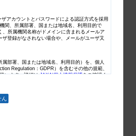
は、ユーザアカウントとパスワードによる認証方式を採用
機関、所属部署、国または地域名、利用目的で
なく、所属機関名称がドメインに含まれるメールア
とユーザ登録がなされない場合や、メールがユーザ又
、所属部署、国または地域名、利用目的）を、個人
ion Regulation：GDPR）を含むその他の規範、
り扱います。詳細は
JAXA|個人情報保護
をご確認く
用いたしません。
せん
、ヘルプデスク業務等）を委託する場合、委託業務に必