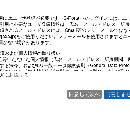
alの利用にはユーザ登録が必要です。G-Portalへのログインに
利用に必要なユーザ登録情報は、氏名、メールアドレス、所属
録されるメールアドレスには、Gmail等のフリーメールでは
@jaxa.jp)をご使用ください。フリーメールを使用されます
alに届かない場合があります。
報保護および個人情報の取り扱い
ご登録いただいた個人情報（氏名、メールアドレス、所属機関
法令、およびEU一般データ保護規則（General Data Protect
別途定める「個人情報保護に関する規程」に則り、適切に取
規約に同意する
ご登録いただいた個人情報をG-Portalに関する目的以外には使
同意して次へ
同意しま
用状況の把握
talの向上を目的とするユーザ意向調査・アンケート・周知の実施
の問い合わせ対応
AがG-Portalに係る業務の一部（システム管理、ユーザ管理