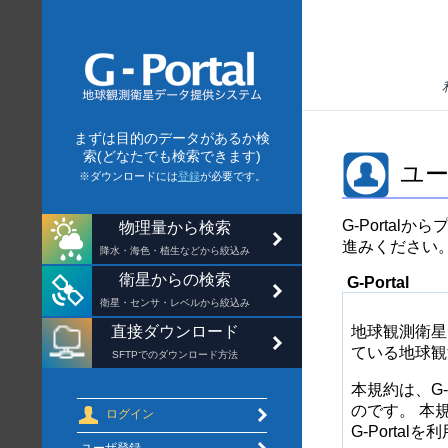
まずは目的のデータがあるか検
索(どなたでも検索できます)
ユーザ
※ダウンロードには
登録
が必要です。
G-Porta
物理量から検索
進みください
降水・海色・植生などから絞込み
衛星からの検索
G-Portal
衛星・センサ・レベルから絞込み
直接ダウンロード
地球観測衛星
ている地球観
SFTPでのダウンロード方法
本規約は、G
のです。 本
ログイン
G-Port