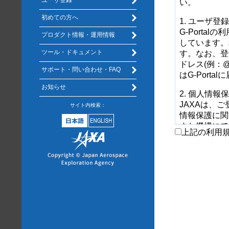
ユーザ登録
い。
初めての方へ
1. ユーザ登録
G-Port
プロダクト情報・運用情報
しています。
ツール・ドキュメント
す。なお、登
ドレス(例：
サポート・問い合わせ・FAQ
はG-Port
お知らせ
2. 個人情
JAXAは、
サイト内検索：
情報保護に関する
また機構にて
上記の利用
ださい。
JAXAは、
(使用用途)
•サービス利
•G-Por
•ユーザから
また、JAX